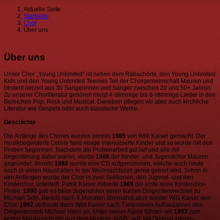
Aktuelle Seite:
Startseite
Chor
Über uns
Über uns
Unser Chor „Young Unlimited“ ist neben dem Räbachörle, den Young Unlimited
Kids und den Young Unlimited Teenies Teil der Chorgemeinschaft Mauren und
besteht derzeit aus 30 Sängerinnen und Sänger zwischen 20 und 50+ Jahren.
Zu unserer Chorliteratur gehören meist 4-stimmige bis 6-stimmige Lieder in den
Bereichen Pop, Rock und Musical. Daneben pflegen wir aber auch kirchliche
Literatur wie Gospels oder auch klassische Werke.
Geschichte
Die Anfänge des Chores wurden bereits
1985
von Willi Kaiser gemacht. Der
musikbegeisterte Lehrer fand einige interessierte Kinder und so wurde mit den
Proben begonnen. Nachdem die Probenarbeit gut lief und alle mit
Begeisterung dabei waren, wurde
1986
der Kinder- und Jugendchor Mauren
gegründet. Bereits
1988
wurde eine CD aufgenommen, welche auch heute
noch in vielen Haushalten in der Weihnachtszeit gerne gehört wird. Schon in
den Anfängen wurde der Chor in zwei Sektionen, den Jugend- und den
Kinderchor, unterteilt. Patrik Kaiser initiierte
1989
die erste reine Kinderchor-
Probe.
1990
gab es beim Jugendchor einen kurzen Dirigentenwechsel zu
Michael Sele. Bereits nach 4 Monaten übernahm aber wieder Willi Kaiser den
Chor.
1992
vertraute dann Willi Kaiser nach 7 intensiven Aufbaujahren den
Dirigentenstab Michael Heim an. Unter seiner Ägide führten wir
1993
zum
ersten Mal Ausschnitte aus dem Musical „HAIR“ auf. Mit Original-Hippie-