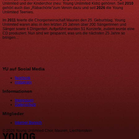
Unlimited und der Kinderchor (neu: Young Unlimited Kids) gehören. Seit
2010
gehört auch das „Räbachörle“zum Verein dazu und seit
2026
die Young
Unlimited Teenies.
Im
2011
feierte die Chorgemeinschaft Mauren den 25. Geburtstag. Young
Unlimited waren also in den letzten 25 Jahren über 200 Sängerinnen und
Sänger sowie 4 Dirigenten. Aufgeführt wurden 51 Konzerte, zudem wurde eine
CD produziert. Nun sind wir gespannt, was uns die nächsten 25 Jahre so
bringen…
YU auf Social Media
facebook
instagram
Informationen
Impressum
Datenschutz
Mitglieder
Interner Bereich
© 2026 Young Unlimited Chor, Mauren, Liechtenstein