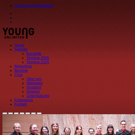
chor@youngunlimited.li
Home
Agenda
Konzerte
Termine 2026
Termine 2025
Repertoire
Berichte
Chor
Über uns
Mitglieder
Vorstand
Dirigent
Unterstützung
Fotogalerie
Kontakt