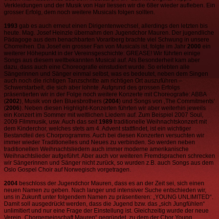
Verkleidungen und der Musik von Hair liessen wir die 68er wieder aufleben. Ein
grosser Erfolg, dem noch weitere Musicals folgen sollten.
1993
gab es auch erneut einen Dirigentenwechsel, allerdings den letzten bis
heute. Mag. Josef Heinzle übernahm den Jugendchor Mauren. Der jugendliche
Pädagoge aus dem benachbarten Vorarlberg brachte viel Schwung in unsere
Chorreihen. Da Josef ein grosser Fan von Musicals ist, folgte im Jahr
2000
ein
weiterer Höhepunkt in der Vereinsgeschichte: GREASE! Wir führten einige
Songs aus diesem weltbekannten Musical auf. Als Besonderheit kam aber
dazu, dass auch eine Choreografie einstudiert wurde. So erlebten alle
Sängerinnen und Sänger einmal selbst, was es bedeutet, neben dem Singen
auch noch die richtigen Tanzschritte am richtigen Ort auszuführen –
Schwerstarbeit, die sich aber lohnte. Aufgrund des grossen Erfolgs
präsentierten wir in der Folge noch weitere Konzerte mit Choreografie: ABBA
(
2002
), Musik von den Bluesbrothers (
2004
) und Songs von ‚The Commitments‘
(
2006
). Neben diesen Highlight-Konzerten führten wir aber weiterhin jeweils
ein Konzert im Sommer mit weltlichen Liedern auf. Zum Beispiel 2007 Soul,
2009 Filmmusik, usw. Auch das seit
1989
traditionelle Weihnachtskonzert mit
dem Kinderchor, welches stets am 4. Advent stattfindet, ist ein wichtiger
Bestandteil des Chorprogramms. Auch bei diesen Konzerten versuchten wir
immer wieder Traditionelles und Neues zu verbinden. So werden neben
traditionellen Weihnachtsliedern auch immer moderne amerikanische
Weihnachtslieder aufgeführt. Aber auch vor weiteren Fremdsprachen schrecken
wir Sängerinnen und Sänger nicht zurück, so wurden z.B. auch Songs aus dem
Oslo Gospel Choir auf Norwegisch vorgetragen.
2004
beschloss der Jugendchor Mauren, dass es an der Zeit sei, sich einen
neuen Namen zu geben. Nach langer und intensiver Suche entschieden wir,
uns in Zukunft unter folgendem Namen zu präsentieren: „YOUNG UNLIMITED“.
Damit soll ausgedrückt werden, dass die Jugend bzw. das „sich Jungfühlen“
unlimitiert und nur eine Frage der Einstellung ist. Gleichzeitig wurde der neue
Verein „Chorgemeinschaft Mauren“ gegründet, zu dem der Chor Young